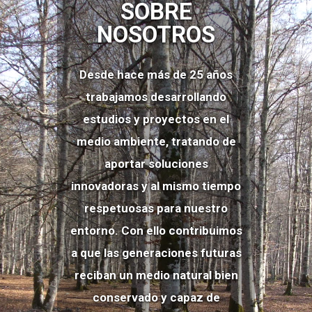
SOBRE
NOSOTROS
Desde hace más de 25 años
trabajamos desarrollando
estudios y proyectos en el
medio ambiente, tratando de
aportar soluciones
innovadoras y al mismo tiempo
respetuosas para nuestro
entorno. Con ello contribuimos
a que las generaciones futuras
reciban un medio natural bien
conservado y capaz de