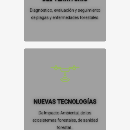
Diagnóstico, evaluación y seguimiento
de plagas y enfermedades forestales.
NUEVAS TECNOLOGÍAS
De Impacto Ambiental, de los
ecosistemas forestales, de sanidad
forestal...