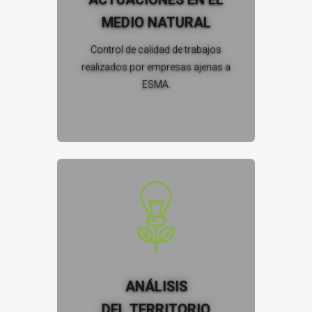
MEDIO NATURAL
Control de calidad de trabajos
realizados por empresas ajenas a
ESMA.
ANÁLISIS
DEL TERRITORIO