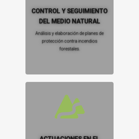
CONTROL Y SEGUIMIENTO
DEL MEDIO NATURAL
Análisis y elaboración de planes de
protección contra incendios
forestales.
ACTUACIONES EN EL