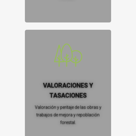
VALORACIONES Y
TASACIONES
Valoración y peritaje de las obras y
trabajos de mejora y repoblación
forestal.